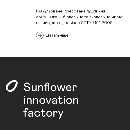
Гранульоване, пресоване лушпиння
соняшника — біологічне та екологічно чисте
паливо, що відповідає ДСТУ 7124:2009
Детальніше